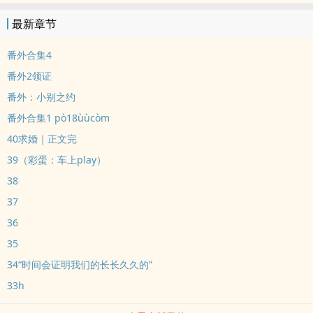
虑当网红。”然后三年之间，销声匿迹。三年之后，没想到竟然在新晋
最新章节
影帝李焕电影的片场花絮中看到这个女子正在指挥片场布置，众多网
友大喊初恋回来了。结果当天晚上李大影帝在小号上，突然发了一
番外合集4
句：“是不是你们的初恋不知道，反正她是我的初恋。”然后三年失踪
番外2领证
人口突然上线，在李大影帝的小号上评论，“是不是她们的老公我不知
番外：小别之约
道，反正你是我的男朋友。”—————这里是分割线—————深情
番外合集1 pò18ùùcòm
纯情影帝男主×清纯古灵精怪傲娇女主青梅竹马/暗恋成真/sc/纯甜不
虐/小甜饼/娱乐圈
40求婚｜正文完
39（彩蛋：车上play）
38
37
36
35
34“时间会证明我们的长长久久的”
33h