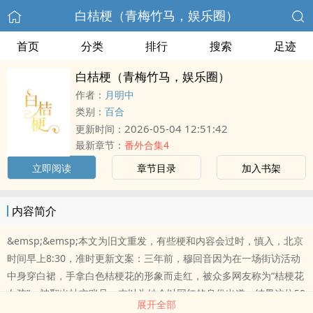
白桔梗（青梅竹马，娱乐圈）
首页
分类
排行
搜索
足迹
白桔梗（青梅竹马，娱乐圈）
作者：
月明中
类别：
百合
2026-05-04 12:51:42
更新时间：
最新章节：
番外合集4
立即阅读
章节目录
加入书架
内容简介
&emsp;&emsp;本文为旧文重发，有些梗和内容会过时，慎入，北京
时间早上8:30，准时更新文案：三年前，穆回音因为在一场街访活动
中身穿白裙，手拿白色桔梗花的形象而走红，被众多网友称为“桔梗花
女孩”，被翻出社交账号，本以为她会以网红的身份出道。结果这位50
展开全部
万粉丝的博主，在出名以后发出的第一条微博竟然是“不用关注，不考