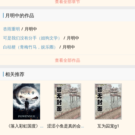
查看全部章节
月明中的作品
杏雨重明
/
月明中
可是我们没有分手（姐狗文学）
/
月明中
白桔梗（青梅竹马，娱乐圈）
/
月明中
查看全部作品
相关推荐
《落入彩虹国度》穿越+西幻+言情
涩涩小鱼是真的会被干透
互为囚宠g1