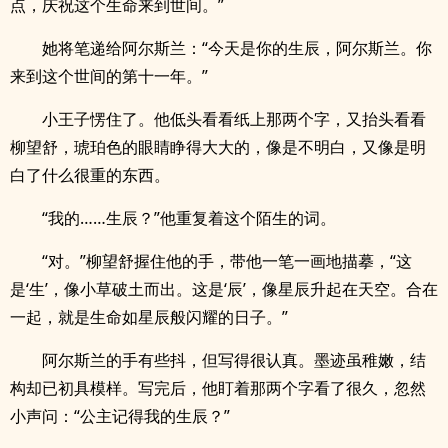
点，庆祝这个生命来到世间。”
她将笔递给阿尔斯兰：“今天是你的生辰，阿尔斯兰。你
来到这个世间的第十一年。”
小王子愣住了。他低头看看纸上那两个字，又抬头看看
柳望舒，琥珀色的眼睛睁得大大的，像是不明白，又像是明
白了什么很重的东西。
“我的……生辰？”他重复着这个陌生的词。
“对。”柳望舒握住他的手，带他一笔一画地描摹，“这
是‘生’，像小草破土而出。这是‘辰’，像星辰升起在天空。合在
一起，就是生命如星辰般闪耀的日子。”
阿尔斯兰的手有些抖，但写得很认真。墨迹虽稚嫩，结
构却已初具模样。写完后，他盯着那两个字看了很久，忽然
小声问：“公主记得我的生辰？”