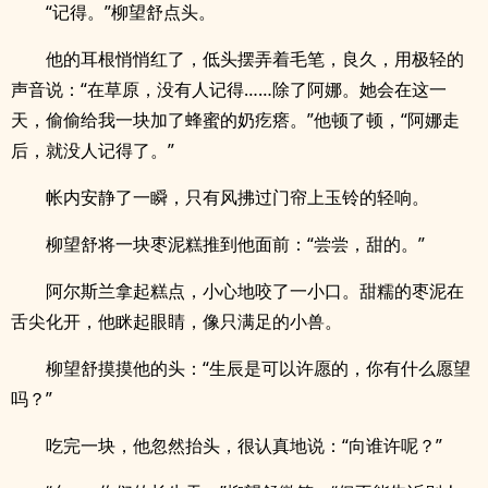
“记得。”柳望舒点头。
他的耳根悄悄红了，低头摆弄着毛笔，良久，用极轻的
声音说：“在草原，没有人记得……除了阿娜。她会在这一
天，偷偷给我一块加了蜂蜜的奶疙瘩。”他顿了顿，“阿娜走
后，就没人记得了。”
帐内安静了一瞬，只有风拂过门帘上玉铃的轻响。
柳望舒将一块枣泥糕推到他面前：“尝尝，甜的。”
阿尔斯兰拿起糕点，小心地咬了一小口。甜糯的枣泥在
舌尖化开，他眯起眼睛，像只满足的小兽。
柳望舒摸摸他的头：“生辰是可以许愿的，你有什么愿望
吗？”
吃完一块，他忽然抬头，很认真地说：“向谁许呢？”