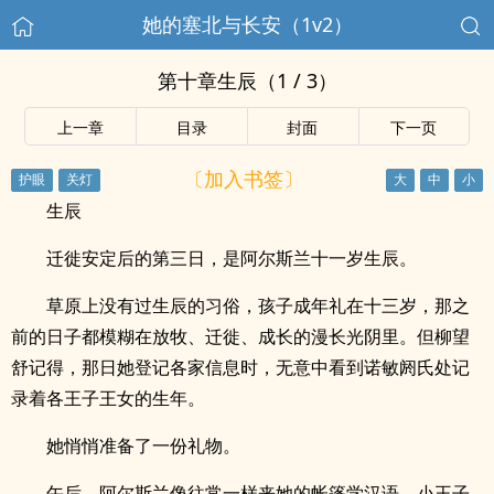
她的塞北与长安（1v2）
第十章生辰（1 / 3）
上一章
目录
封面
下一页
〔加入书签〕
生辰
迁徙安定后的第三日，是阿尔斯兰十一岁生辰。
草原上没有过生辰的习俗，孩子成年礼在十三岁，那之
前的日子都模糊在放牧、迁徙、成长的漫长光阴里。但柳望
舒记得，那日她登记各家信息时，无意中看到诺敏阏氏处记
录着各王子王女的生年。
她悄悄准备了一份礼物。
午后，阿尔斯兰像往常一样来她的帐篷学汉语。小王子