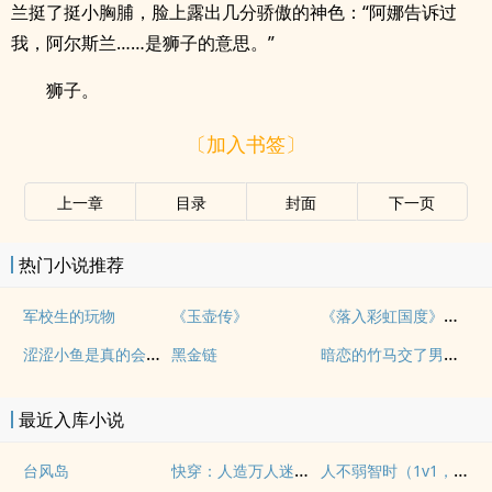
兰挺了挺小胸脯，脸上露出几分骄傲的神色：“阿娜告诉过
我，阿尔斯兰……是狮子的意思。”
狮子。
〔加入书签〕
上一章
目录
封面
下一页
热门小说推荐
《落入彩虹国度》穿越+西幻+言情
军校生的玩物
《玉壶传》
涩涩小鱼是真的会被干透
暗恋的竹马交了男朋友（bg，弯掰直，1v2）
黑金链
最近入库小说
快穿：人造万人迷NPH
人不弱智时（1v1，兄妹）
台风岛