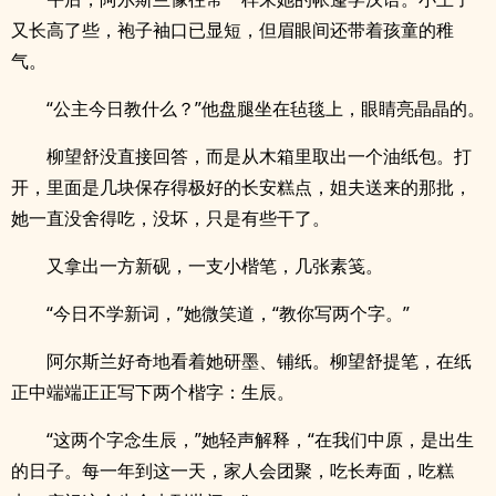
又长高了些，袍子袖口已显短，但眉眼间还带着孩童的稚
气。
“公主今日教什么？”他盘腿坐在毡毯上，眼睛亮晶晶的。
柳望舒没直接回答，而是从木箱里取出一个油纸包。打
开，里面是几块保存得极好的长安糕点，姐夫送来的那批，
她一直没舍得吃，没坏，只是有些干了。
又拿出一方新砚，一支小楷笔，几张素笺。
“今日不学新词，”她微笑道，“教你写两个字。”
阿尔斯兰好奇地看着她研墨、铺纸。柳望舒提笔，在纸
正中端端正正写下两个楷字：生辰。
“这两个字念生辰，”她轻声解释，“在我们中原，是出生
的日子。每一年到这一天，家人会团聚，吃长寿面，吃糕