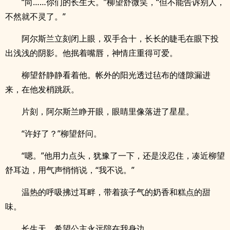
“向……你们的长生天。”柳望舒微笑，“但不能告诉别人，
不然就不灵了。”
阿尔斯兰立刻闭上眼，双手合十，长长的睫毛在眼下投
出浅浅的阴影。他抿着嘴唇，神情庄重得可爱。
柳望舒静静看着他。帐外的阳光透过毡布的缝隙漏进
来，在他发梢跳跃。
片刻，阿尔斯兰睁开眼，眼睛里像落进了星星。
“许好了？”柳望舒问。
“嗯。”他用力点头，犹豫了一下，还是没忍住，凑近柳望
舒耳边，用气声悄悄说，“我不说。”
温热的呼吸拂过耳畔，带着孩子气的奶香和糕点的甜
味。
长生天，希望公主永远陪在我身边。