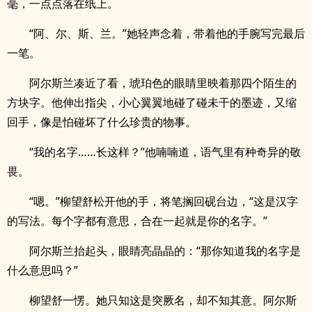
毫，一点点落在纸上。
“阿、尔、斯、兰。”她轻声念着，带着他的手腕写完最后
一笔。
阿尔斯兰凑近了看，琥珀色的眼睛里映着那四个陌生的
方块字。他伸出指尖，小心翼翼地碰了碰未干的墨迹，又缩
回手，像是怕碰坏了什么珍贵的物事。
“我的名字……长这样？”他喃喃道，语气里有种奇异的敬
畏。
“嗯。”柳望舒松开他的手，将笔搁回砚台边，“这是汉字
的写法。每个字都有意思，合在一起就是你的名字。”
阿尔斯兰抬起头，眼睛亮晶晶的：“那你知道我的名字是
什么意思吗？”
柳望舒一愣。她只知这是突厥名，却不知其意。阿尔斯