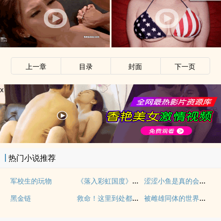
上一章
目录
封面
下一页
x
热门小说推荐
《落入彩虹国度》穿越+西幻+言情
涩涩小鱼是真的会被干透
军校生的玩物
救命！这里到处都是阴暗批（西幻NPH）
被雌雄同体的世界爆炒了（玄幻nph）
黑金链