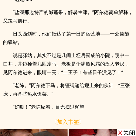
“盐湖那边特产的碱蓬果，解暑生津。”阿尔德简单解释，
又策马前行。
日头西斜时，他们抵达了第一日的宿营地——一处简陋
的驿站。
说是驿站，其实不过是几间土坯房围成的小院，院中一
口井，井边拴着几匹瘦马。老板是个满脸风霜的汉人老汉，
见阿尔德进来，眼睛一亮：“二王子！有些日子没见了！”
“老陈。”阿尔德下马，将缰绳递给迎上来的伙计，“三张
床，再备些热水饭菜。”
“好嘞！”老陈应着，目光扫过柳望
〔加入书签〕
x