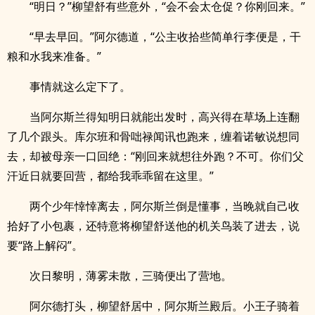
“明日？”柳望舒有些意外，“会不会太仓促？你刚回来。”
“早去早回。”阿尔德道，“公主收拾些简单行李便是，干
粮和水我来准备。”
事情就这么定下了。
当阿尔斯兰得知明日就能出发时，高兴得在草场上连翻
了几个跟头。库尔班和骨咄禄闻讯也跑来，缠着诺敏说想同
去，却被母亲一口回绝：“刚回来就想往外跑？不可。你们父
汗近日就要回营，都给我乖乖留在这里。”
两个少年悻悻离去，阿尔斯兰倒是懂事，当晚就自己收
拾好了小包裹，还特意将柳望舒送他的机关鸟装了进去，说
要“路上解闷”。
次日黎明，薄雾未散，三骑便出了营地。
阿尔德打头，柳望舒居中，阿尔斯兰殿后。小王子骑着