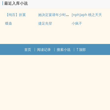
最近入库小说
她决定宴请年少时的自己（1v1H）
【纯百】折翼
[nph]aph 桃之夭夭
蝶蛊
捷足先登
小疯子
首页
阅读记录
搜索小说
顶部