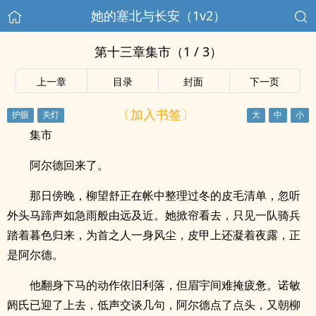
她的塞北与长安（1v2）
第十三章集市（1 / 3）
上一章
目录
封面
下一页
〔加入书签〕
集市
阿尔德回来了。
那日傍晚，柳望舒正在帐中整理过冬的皮毛清单，忽听
外头马蹄声如急雨般由远及近。她掀帘看去，只见一队骑兵
踏着暮色归来，为首之人一身风尘，皮甲上还凝着夜露，正
是阿尔德。
他翻身下马的动作依旧利落，但眉宇间难掩疲惫。诺敏
阏氏已迎了上去，低声交谈几句，阿尔德点了点头，又朝柳