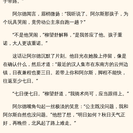
子带路。”
阿尔德闻言，眉梢微扬：“我听说了。阿尔斯那孩子，为
个玩具哭闹，竟劳动公主亲自跑一趟？”
“不是他哭闹，”柳望舒解释，“是我答应了他。孩子重
诺，大人更该重诺。”
这话让阿尔德沉默了片刻。他目光在她脸上停留，像是
在确认什么，然后才道：“最近的汉人集市在东南方的云州边
镇，日夜兼程也要三日。若带上你和阿尔斯，脚程不能快，
往返至少七日。”
“七日便七日。”柳望舒道，“我骑术尚可，应当跟得上。”
阿尔德嘴角勾起一丝极淡的笑意：“公主既没问题，我和
阿尔斯自然也没问题。”他想了想，“明日如何？秋日天气正
好，再晚些，北风起了路上难走。”