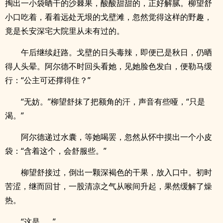
掏出一小袋晒干的沙棘果，酸酸甜甜的，正好解腻。柳望舒
小口吃着，看着远处无垠的戈壁滩，忽然觉得这样的野趣，
竟是长安深宅大院里从未有过的。
午后继续赶路。戈壁的日头毒辣，即便已是秋日，仍晒
得人头晕。阿尔德不时回头看她，见她脸色发白，便勒马缓
行：“公主可还撑得住？”
“无妨。”柳望舒抹了把额角的汗，声音有些哑，“只是
渴。”
阿尔德递过水囊，等她喝罢，忽然从怀中摸出一个小皮
袋：“含着这个，会舒服些。”
柳望舒接过，倒出一颗深褐色的干果，放入口中。初时
苦涩，继而回甘，一股清凉之气从喉间升起，果然缓解了燥
热。
“这是……”