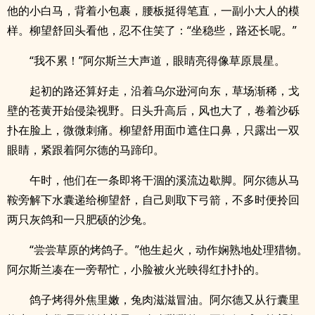
他的小白马，背着小包裹，腰板挺得笔直，一副小大人的模
样。柳望舒回头看他，忍不住笑了：“坐稳些，路还长呢。”
“我不累！”阿尔斯兰大声道，眼睛亮得像草原晨星。
起初的路还算好走，沿着乌尔逊河向东，草场渐稀，戈
壁的苍黄开始侵染视野。日头升高后，风也大了，卷着沙砾
扑在脸上，微微刺痛。柳望舒用面巾遮住口鼻，只露出一双
眼睛，紧跟着阿尔德的马蹄印。
午时，他们在一条即将干涸的溪流边歇脚。阿尔德从马
鞍旁解下水囊递给柳望舒，自己则取下弓箭，不多时便拎回
两只灰鸽和一只肥硕的沙兔。
“尝尝草原的烤鸽子。”他生起火，动作娴熟地处理猎物。
阿尔斯兰凑在一旁帮忙，小脸被火光映得红扑扑的。
鸽子烤得外焦里嫩，兔肉滋滋冒油。阿尔德又从行囊里