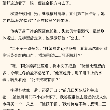
望舒这边看了一眼，便往金帐方向去了。
柳望舒收回目光，继续核对清单。直到第二日午后，她
才在草场边“偶遇”了正在饮马的阿尔德。
他换了身干净的深蓝色长袍，头发仍带着湿气，显然刚
沐浴过。见柳望舒走来，他微微颔首：“公主。”
“二王子一路辛苦。”柳望舒走到他身侧，看着乌尔逊河对
岸渐染金红的山峦，“盐湖那边……可还顺利？”
“嗯。”阿尔德简短应道，掬水洗了把脸，“储量比预想的
多，今年过冬的盐不必愁了。”他直起身，甩了甩手上的水
珠，转头看她，“公主找我有事？”
柳望舒犹豫一瞬，还是开口：“前几日阿尔斯的鲁班
锁……被他哥哥们不小心摔坏了。我答应带他去最近的汉人集
市再买一个，只是……”她顿了顿，“我对路途不熟，想请二王