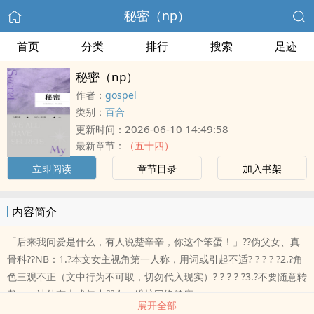
秘密（np）
首页
分类
排行
搜索
足迹
秘密（np）
作者：
gospel
类别：
百合
2026-06-10 14:49:58
更新时间：
最新章节：
（五十四）
立即阅读
章节目录
加入书架
内容简介
「后来我问爱是什么，有人说楚辛辛，你这个笨蛋！」??伪父女、真
骨科??NB：1.?本文女主视角第一人称，用词或引起不适? ? ? ? ?2.?角
色三观不正（文中行为不可取，切勿代入现实）? ? ? ? ?3.?不要随意转
载——站外有未成年小朋友，维护网络健康
展开全部