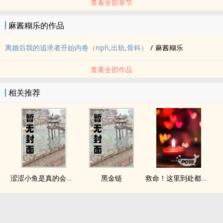
查看全部章节
麻酱糊乐的作品
离婚后我的追求者开始内卷（nph,出轨,骨科）
/
麻酱糊乐
查看全部作品
相关推荐
涩涩小鱼是真的会被干透
黑金链
救命！这里到处都是阴暗批（西幻NPH）