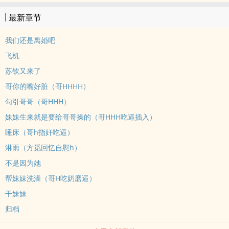
自己卷吧。-----------------------剧情慢热，每个男主前期边缘较多私设
最新章节
很多，含内射、宫交，女主不想怀孕就不会怀孕，每个男主都很大很
粗，性爱知识无师自通女非，男感情身体过去现在未来全C
我们还是离婚吧
飞机
苏钦又来了
哥你的嘴好脏（哥HHHH）
勾引哥哥（哥HHH）
妹妹生来就是要给哥哥操的（哥HHH吃逼插入）
睡床（哥h指奸吃逼）
淋雨（方觅回忆自慰h）
不是因为她
帮妹妹洗澡（哥H吃奶磨逼）
干妹妹
归档