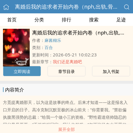
离婚后我的追求者开始内卷（nph,出轨,骨科）
首页
分类
排行
搜索
足迹
离婚后我的追求者开始内卷（nph,出轨,骨科）
作者：
麻酱糊乐
类别：
百合
2026-05-21 10:02:23
更新时间：
最新章节：
我们还是离婚吧
立即阅读
章节目录
加入书架
内容简介
方觅提离婚那天，以为这是故事的终点。后来才知道——这是报名入
口开启的日子。高冷克制沉默至极的冰山前夫：“你需要我。”禁欲偏
执腹黑强势的总裁：“给我一个做小三的资格。”野性霸道痞帅隐忍的
同父异母哥哥：“不舒服就回家，我让你舒服。”年下张扬自由不羁的
展开全部
总裁弟弟：“姐姐，我比我哥有趣。”（也许还有）方觅：再见，你们