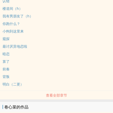
认错
楼道间（h）
我有男朋友了（h）
你跑什么？
小狗到这里来
窥探
最讨厌异地恋啦
暗恋
算了
前奏
背叛
明白（二更）
查看全部章节
卷心菜的作品