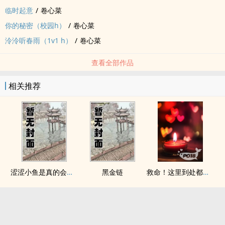
临时起意
/
卷心菜
你的秘密（校园h）
/
卷心菜
泠泠听春雨（1v1 h）
/
卷心菜
查看全部作品
相关推荐
涩涩小鱼是真的会被干透
黑金链
救命！这里到处都是阴暗批（西幻NPH）